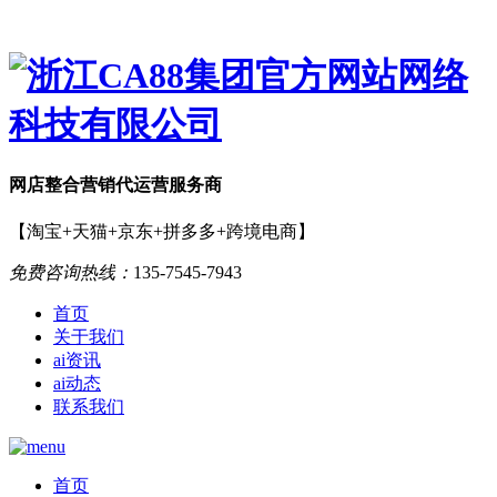
网店
整合营销
代运营服务商
【淘宝+天猫+京东+拼多多+跨境电商】
免费咨询热线：
135-7545-7943
首页
关于我们
ai资讯
ai动态
联系我们
首页