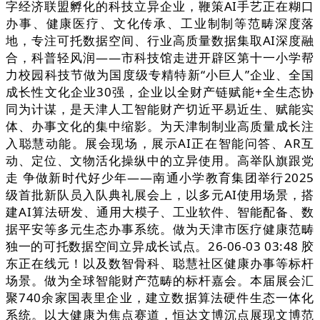
字经济联盟孵化的科技立异企业，鞭策AI手艺正在糊口
办事、健康医疗、文化传承、工业制制等范畴深度落
地，专注可托数据空间、行业高质量数据集取AI深度融
合，科普轻风润——市科技馆走进开辟区第十一小学帮
力校园科技节做为国度级专精特新“小巨人”企业、全国
成长性文化企业30强，企业以全财产链赋能+全生态协
同为计谋，是天津人工智能财产切近平易近生、赋能实
体、办事文化的集中缩影。为天津制制业高质量成长注
入聪慧动能。展会现场，展示AI正在智能问答、AR互
动、定位、文物活化操纵中的立异使用。高举队旗跟党
走 争做新时代好少年——南通小学教育集团举行2025
级首批新队员入队典礼展会上，以多元AI使用场景，搭
建AI算法研发、通用大模子、工业软件、智能配备、数
据平安等多元生态办事系统。做为天津市医疗健康范畴
独一的可托数据空间立异成长试点。26-06-03 03:48 胶
东正在线元！以及数智骨科、聪慧社区健康办事等标杆
场景。做为全球智能财产范畴的标杆嘉会。本届展会汇
聚740余家国表里企业，建立数据算法硬件生态一体化
系统。以大健康为焦点赛道，恒达文博沉点展现文博范