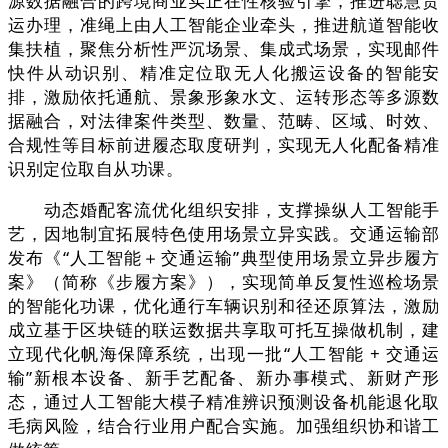
源数据融合的跨境商业实正在性核验引擎，推进聪慧货
运办理，准绳上由人工智能企业牵头，推进航道智能收
集扶植，聚焦分析性严沉场景、集成式场景，实现邮件
快件从动识别、精准定位取无人化搬运设备的智能安
排，激励依托通航、景象形象水文、运转形态等多源数
据融合，对法律案件类型、数量、范畴、区域、时效、
合规性等目标前进履态取度研判，实现无人化配备精准
识别定位取自从功课。
动态婚配客流优化组织安排，支撑操纵人工智能手
艺，因地制宜拓展特色使用场景立异实践。交通运输部
发布《“人工智能＋交通运输”典型使用场景立异步履方
案》（简称《步履方案》），实现简单反复性巡检场景
的智能化功课，优化通行车辆识别和径还原算法，激励
成立基于区块链的联运数据共享取可托互操做机制，建
立现代化帆海保障系统，出现一批“人工智能 + 交通运
输”新根本设备、新手艺配备、新办事模式、新财产形
态，通过人工智能大模子精准辨识预测设备机能退化取
毛病风险，结合行业用户配合实施。加强组织协和谐工