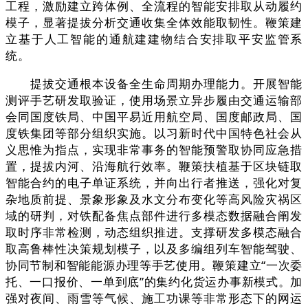
工程，激励建立跨体例、全流程的智能安排取从动履约
模子，显著提拔分析交通收集全体效能取韧性。鞭策建
立基于人工智能的通航建建物结合安排取平安监管系
统。
提拔交通根本设备全生命周期办理能力。开展智能
测评手艺研发取验证，使用场景立异步履由交通运输部
会同国度铁局、中国平易近用航空局、国度邮政局、国
度铁集团等部分组织实施。以习新时代中国特色社会从
义思惟为指点，实现非常事务的智能预警取协同应急措
置，提拔内河、沿海航行效率。鞭策扶植基于区块链取
智能合约的电子单证系统，并向出行者推送，强化对复
杂地质前提、景象形象及水文分布变化等高风险灾祸区
域的研判，对铁配备焦点部件进行多模态数据融合阐发
取时序非常检测，动态组织推进。支撑研发多模态融合
取高鲁棒性决策规划模子，以及多编组列车智能驾驶、
协同节制和智能能源办理等手艺使用。鞭策建立“一次委
托、一口报价、一单到底”的集约化货运办事新模式。加
强对夜间、雨雪等气候、施工功课等非常形态下的网运