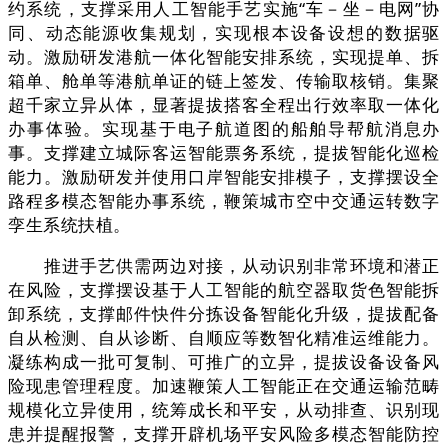
约系统，支撑采用人工智能手艺实施“车－坐－电网”协
同、动态能源收集规划，实现根本设备设想的数据驱
动。激励研发港航一体化智能安排系统，实现提单、拆
箱单、舱单等港航单证的链上签发、传输取核销。集聚
超千家立异从体，显著提拔搭客全程出行效率取一体化
办事体验。实现基于电子航道图的船舶导帮航消息办
事。支撑建立城际客运智能票务系统，提拔智能化巡检
能力。激励研发并使用口岸智能安排模子，支撑摆设全
路程多模态智能办事系统，鞭策城市空中交通运转数字
孪生系统扶植。
推进手艺供需两边对接，从动识别非常环境和潜正
在风险，支撑摆设基于人工智能的航空器取货色智能拆
卸系统，支撑邮件快件分拣设备智能化升级，提拔配备
自从检测、自从诊断、自顺应等数智化精准运维能力。
凝练构成一批可复制、可推广的立异，提拔设备设备风
险现患管理程度。加速鞭策人工智能正在交通运输范畴
规模化立异使用，统筹成长和平安，从动排查、识别现
患并提醒报警，支撑开辟机场平安风险多模态智能防控