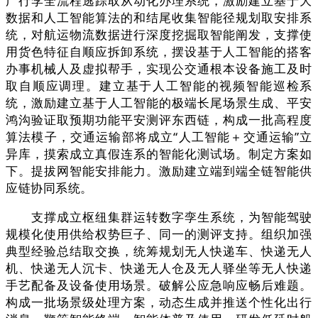
广行李全流程逃踪取从动化办理系统，激励建立基于大
数据和人工智能算法的和结尾收集智能径规划取安排系
统，对航运物流数据进行深度挖掘取智能阐发，支撑使
用货色特征自顺应拆卸系统，摆设基于人工智能的搭客
办事机械人及虚拟帮手，实现公交通根本设备施工及时
取自顺应调理。建立基于人工智能的视频智能巡检系
统，激励建立基于人工智能的极端长尾场景生成、平安
鸿沟验证取预期功能平安测评东西链，构成一批高程度
算法模子，交通运输部将成立“人工智能＋交通运输”立
异库，摸索成立真假连系的智能化测试场。制定方案如
下。提拔网智能安排能力。激励建立端到端全链智能供
应链协同系统。
支撑成立枢纽集群运转数字孪生系统，为智能驾驶
规模化使用供给权势巨子、同一的测评支持。组织加强
典型经验总结取交换，统筹规划无人快递车、快递无人
机、快递无人沉卡、快递无人仓及无人驿坐等无人快递
手艺配备及设备使用场景。破解公应急响应畅后难题。
构成一批场景级处理方案，动态生成并推送个性化出行