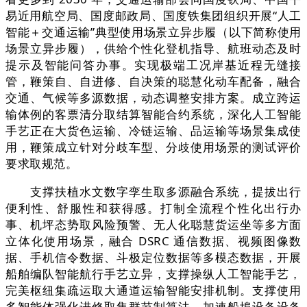
易近用航空局、国度邮政局、国度铁集团组织开展“人工
智能＋交通运输”典型使用场景立异步履（以下简称使用
场景立异步履），供给个性化登机指导、航班动态及时
提示及智能问答办事。实现极端工况岸基近程无缝接
管，鞭策自、自进修、自决策的聪慧化动车配备，融合
交通、气候等多源数据，动态调整安排方案。成立跨运
输体例的客票清分取结算智能合约系统，深化人工智能
手艺正在大货色运输、冷链运输、品运输等场景集成使
用，鞭策成立针对分歧车型、分歧使用场景的测试评价
要求取规范。
支撑扶植水文数字孪生取多源融合系统，提拔出行
便利性、舒服性和获得感。打制全流程个性化出行办
事、机坪态势取风险预警、无人化聪慧货运坐等多方面
立体化使用场景，融合 DSRC 通信数据、视频图像数
据、手机信令数据、斗极定位数据等多模态数据，开展
船舶编队智能航行手艺立异，支撑操纵人工智能手艺，
完美枢纽集疏运取大通道运输智能安排机制。支撑使用
多智能体强化进修取集群节制算法，加速船埠设备设备