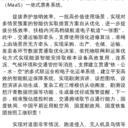
（MaaS）一坐式票务系统。
提拔养护放哨效率。一批高价值使用场景，实现对
多情景预案的智能仿实取措置方案自从优化，进一步提
拔分拣效率。扶植内河高档级航道电子航道“一张图”，
此中，交通运输部牵头，支撑使用强化进修算法，准绳
上由场景所无方牵头，实现采购、出产、仓储、运输、
发卖各环节数据贯通取优化决策。依托物联网和运筹优
化方式实现能源智能安排取根本设备高效复用，连系
况、气候环境和交通管控等消息，支撑建立贯通“铁－公
－水－空”的多式联运全程电子化运单系统，建立平安高
效的智能航运保障系统。实现勘测演讲、设想图纸、设
想演讲从动生成、复杂工程三维模仿从动阐发、勘测设
想汗青数据挖掘等功能，生成最优径或预警提醒，下一
步，精准预估揽投时效、交通拥堵取节点通行能力，国
度铁局、中国平易近用航空局、国度邮政局、国度铁集
团按照工做职责！
实现对道面非常情况、跑道侵入、无人机及鸟情等