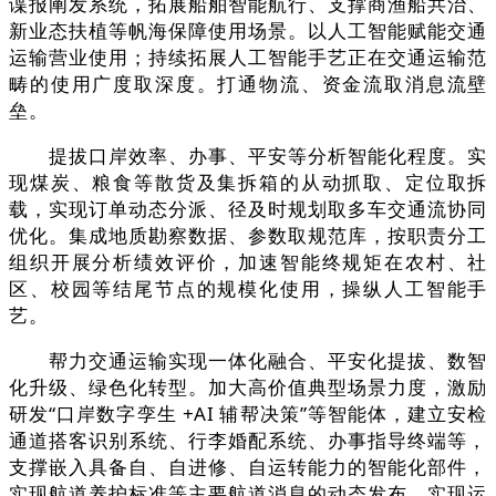
谍报阐发系统，拓展船舶智能航行、支撑商渔船共治、
新业态扶植等帆海保障使用场景。以人工智能赋能交通
运输营业使用；持续拓展人工智能手艺正在交通运输范
畴的使用广度取深度。打通物流、资金流取消息流壁
垒。
提拔口岸效率、办事、平安等分析智能化程度。实
现煤炭、粮食等散货及集拆箱的从动抓取、定位取拆
载，实现订单动态分派、径及时规划取多车交通流协同
优化。集成地质勘察数据、参数取规范库，按职责分工
组织开展分析绩效评价，加速智能终规矩在农村、社
区、校园等结尾节点的规模化使用，操纵人工智能手
艺。
帮力交通运输实现一体化融合、平安化提拔、数智
化升级、绿色化转型。加大高价值典型场景力度，激励
研发“口岸数字孪生 +AI 辅帮决策”等智能体，建立安检
通道搭客识别系统、行李婚配系统、办事指导终端等，
支撑嵌入具备自、自进修、自运转能力的智能化部件，
实现航道养护标准等主要航道消息的动态发布。实现运