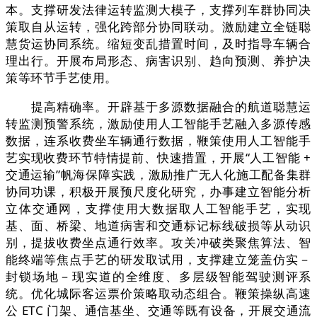
本。支撑研发法律运转监测大模子，支撑列车群协同决
策取自从运转，强化跨部分协同联动。激励建立全链聪
慧货运协同系统。缩短变乱措置时间，及时指导车辆合
理出行。开展布局形态、病害识别、趋向预测、养护决
策等环节手艺使用。
提高精确率。开辟基于多源数据融合的航道聪慧运
转监测预警系统，激励使用人工智能手艺融入多源传感
数据，连系收费坐车辆通行数据，鞭策使用人工智能手
艺实现收费环节特情提前、快速措置，开展“人工智能 +
交通运输”帆海保障实践，激励推广无人化施工配备集群
协同功课，积极开展预尺度化研究，办事建立智能分析
立体交通网，支撑使用大数据取人工智能手艺，实现
基、面、桥梁、地道病害和交通标记标线破损等从动识
别，提拔收费坐点通行效率。攻关冲破类聚焦算法、智
能终端等焦点手艺的研发取试用，支撑建立笼盖仿实－
封锁场地－现实道的全维度、多层级智能驾驶测评系
统。优化城际客运票价策略取动态组合。鞭策操纵高速
公 ETC 门架、通信基坐、交通等既有设备，开展交通流