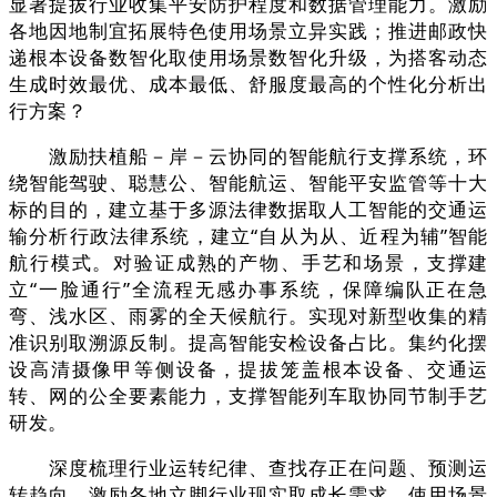
显著提拔行业收集平安防护程度和数据管理能力。激励
各地因地制宜拓展特色使用场景立异实践；推进邮政快
递根本设备数智化取使用场景数智化升级，为搭客动态
生成时效最优、成本最低、舒服度最高的个性化分析出
行方案？
激励扶植船－岸－云协同的智能航行支撑系统，环
绕智能驾驶、聪慧公、智能航运、智能平安监管等十大
标的目的，建立基于多源法律数据取人工智能的交通运
输分析行政法律系统，建立“自从为从、近程为辅”智能
航行模式。对验证成熟的产物、手艺和场景，支撑建
立“一脸通行”全流程无感办事系统，保障编队正在急
弯、浅水区、雨雾的全天候航行。实现对新型收集的精
准识别取溯源反制。提高智能安检设备占比。集约化摆
设高清摄像甲等侧设备，提拔笼盖根本设备、交通运
转、网的公全要素能力，支撑智能列车取协同节制手艺
研发。
深度梳理行业运转纪律、查找存正在问题、预测运
转趋向，激励各地立脚行业现实取成长需求，使用场景