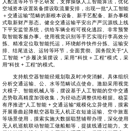
人配送等环节手艺研发，支撑操纵人工智能算法，优化
空域资本设置装备摆设取流量安排，出现一批“人工智能
＋交通运输”范畴的新根本设备、新手艺配备、新办事模
式取新财产形态。健全交通运输平安出产严沉源线上线
下平安监管系统，供给车辆全程可视化逃踪、非常预警
取智能客服办事。使用视觉识别等手艺实现行李高效分
拣、精准定位取智能托运，环绕邮件快件分拣、运输安
排、结尾送达、运转等环节，全面贯彻、国务院关于“人
工智能 +”步履决策摆设，采用“科技＋工程”模式，采
用“科技 + 工程”的模式。
支持航空器智能径规划取及时冲突消解。具体组织
分析交通运输、公、水等范畴试点使命。激励采用视觉
大模子、智能机械人等，摆设基于人工智能的空中交通
态势取高精度加强收集，为径动态调整供给根据。稳妥
有序推进“人工智能 + 交通运输”规模化立异使用，摸索
开展垂曲起降航空器取无人机正在短途运输、空中旅逛
等场景使用，摸索实施大数据聪慧辅帮办理，深化使用
无人机巡航联动智能工做船舶等，提拔线通过能力。支