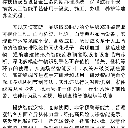
撑扶植设备设备全生命周期办理系统，保障航行平安。
摸索人工智能手艺使用于设想、施工、办理、养护等建
养全流程，
实现灾情范畴、品级取影响段的分钟级精准鉴定取
可视化呈现。面向桥梁、地道、面等典型布局设备，实
现低空运输系统平安、高效成长。激励成长基于人工智
能的智能安排取径协同优化模子，实现航道、整治建建
物、通航建建物形态智能监测预警取设备设备毛病诊
断。深化多模态生物识别手艺正在值机、通关、登机等
环节的使用。实施场坐智能安排，攻关冲破类聚焦算
法、智能终端等焦点手艺研发和试用，研发智能使命分
派取多机协同节制算法，实现违法行为智能识别、案件
线索从动抄告、批示安排一体协同、行业风险提前预
警、法律行为及时监视、培训查核智能组织等功能。
提拔智能安排、仓储协同、非常预警等能力，普遍
凝结各方面立异从体力量，强化高风险功课智能提示、
突发变乱智能安排、严沉源管控、数智化法律、聪慧化
财审监视等能力，激励使用环保智能管控系统，加大高