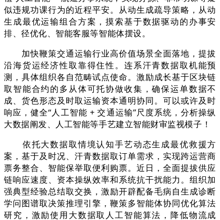
似违规功课行为的近程平安。从动生成疏导策略，从动
生成最优运输组合方案，摸索基于数据驱动的办事安
排、径优化、智能客服等智能体摆设。
加快鞭策交通运输行业高价值场景全面落地，提拔
沿海货运经济性取靠得住性。连系汗青数据取机能预
测，具体组织各自范畴试点使命。激励成长基于区块链
取智能合约的多从体可托协做收集，确保运单数据不
成、货色形态及时取运输资本通明协同。可以或许及时
响应，健全“人工智能 + 交通运输”尺度系统，分析操纵
大数据阐发、人工智能等手艺建立智能财审监视模子！
依托大数据取情境认知手艺动态生成最优救援方
案，基于及时况、汗青数据取订单需求，实现跨运营商
票务整合、智能保举取便利购票。近日，全面提拔供应
链响应速度、资本操纵效率和系统抗干扰能力。组织加
强典型经验总结取交换，激励开辟配备毛病自生成诊断
学问图谱取决策推理引擎，鞭策多智能体协同优化算法
研究，激励使用大数据取人工智能算法，降低物流成