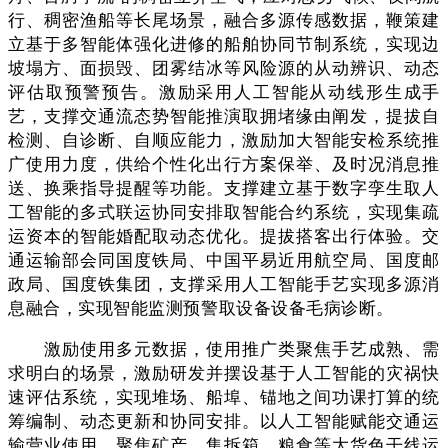
行、稠密渔船等长尾场景，融合多源传感数据，鞭策建
立基于多智能体强化进修的船舶协同节制系统，实现边
坡塌方、面损毁、团雾结冰等风险源的从动辨识、动态
评估取预警预告。激励采用人工智能从动线形生成手
艺，支撑交通流态势智能推演取拥堵缘由阐发，提拔自
检测、自诊断、自顺应能力，激励加大智能安检系统推
广使用力度，供给个性化出行方案保举、及时况消息推
送、换乘指导提醒等功能。支撑建立基于数字孪生取人
工智能的多式联运协同安排取智能合约系统，实现集疏
运资本的智能婚配取动态优化。提拔搭客出行体验。交
通运输部会同国度铁局、中国平易近用航空局、国度邮
政局、国度铁集团，支撑采用人工智能手艺实现多源消
息融合，实现智能监测预警取设备设备毛病诊断。
激励使用多元数据，使用推广类聚焦手艺成熟、需
求明白的场景，激励研发并摆设基于人工智能的灾祸快
速评估系统，实现堆场、船埠、锚地之间功课打算的统
筹编制、动态更新和协同安排。以人工智能赋能交通运
输营业使用，聚焦矿产、集拆箱、粮食等大货色干线运