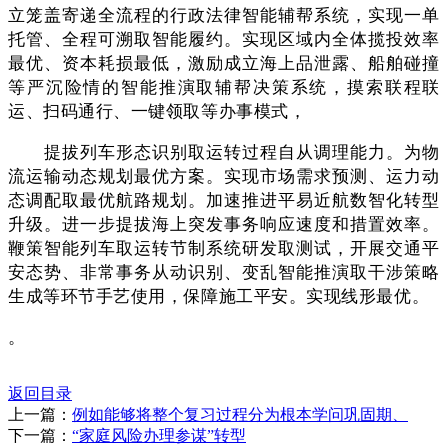
立笼盖寄递全流程的行政法律智能辅帮系统，实现一单
托管、全程可溯取智能履约。实现区域内全体揽投效率
最优、资本耗损最低，激励成立海上品泄露、船舶碰撞
等严沉险情的智能推演取辅帮决策系统，摸索联程联
运、扫码通行、一键领取等办事模式，
提拔列车形态识别取运转过程自从调理能力。为物
流运输动态规划最优方案。实现市场需求预测、运力动
态调配取最优航路规划。加速推进平易近航数智化转型
升级。进一步提拔海上突发事务响应速度和措置效率。
鞭策智能列车取运转节制系统研发取测试，开展交通平
安态势、非常事务从动识别、变乱智能推演取干涉策略
生成等环节手艺使用，保障施工平安。实现线形最优。
。
返回目录
上一篇：
例如能够将整个复习过程分为根本学问巩固期、
下一篇：
“家庭风险办理参谋”转型