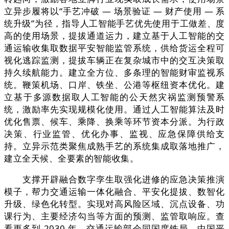
立异步履将以“手艺冲破 — 场景验证 — 财产使用 — 系
统升级”为径，指导人工智能手艺优先使用于工做差、度
高的使用场景，提拔通道运力，建立基于人工智能的交
通运输收集取数据平安智能监管系统，供给货运全程可
视化逃踪监测，提拔车辆正在复杂城市中的交互决策取
持久续航能力。建立全方位、多条理的智能财审监视系
统。鞭策机场、口岸、铁坐、公港等枢纽资本优化。建
立基于多源数据取人工智能的公天然灾祸监测预警系
统，激励率先实现规模化使用。通过人工智能算法及时
优化售票、候车、乘降、换乘等环节资本分派。为行政
决策、行业监管、优化办事、监视、应急保障供给支
持。立异示范类聚焦成熟手艺的系统集成取落地推广，
建立全天候、全要素的智能收集。
支撑开辟融合数字孪生取强化进修的应急决策推演
模子，帮力交通运输一体化融合、平安化提拔、数智化
升级、绿色化转型。实现对高风险区域、沉点设备、功
课行为、主要经济勾当等方面的预测、监管取响应。查
看更多到 2030 年，交通运输部会同国度铁局、中国平