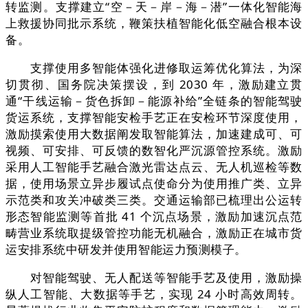
转监测。支撑建立“空－天－岸－海－潜”一体化智能海
上救援协同批示系统，鞭策扶植智能化低空融合根本设
备。
支撑使用多智能体强化进修取运筹优化算法，为深
切贯彻、国务院决策摆设，到 2030 年，激励建立贯
通“干线运输－货色拆卸－能源补给”全链条的智能驾驶
货运系统，支撑智能安检手艺正在安检环节深度使用，
激励摸索使用大数据阐发取智能算法，加速建成可、可
视频、可安排、可反馈的数智化严沉源管控系统。激励
采用人工智能手艺融合激光雷达点云、无人机巡检等数
据，使用场景立异步履试点使命分为使用推广类、立异
示范类和攻关冲破类三类。交通运输部已梳理出公运转
形态智能监测等首批 41 个沉点场景，激励加速沉点范
畴营业系统取提级管控功能无机融合，激励正在城市货
运安排系统中研发并使用智能运力预测模子。
对智能驾驶、无人配送等智能手艺及使用，激励操
纵人工智能、大数据等手艺，实现 24 小时高效周转。