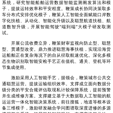
系统，研究智能船舶运营数据智能监测阐发算法和模
子，提拔运转效率和平安程度。鞭策成长协同决策取多
车分布式安排优化模子，鞭策人工智能全面赋能口岸数
字化扶植、从动化、智能化升级以及聪慧航道扶植、航
道数智升级，开展智能驾驶“端到端”大模子研发取测
试。
开展公流收费立异，鞭策财审监视向防止型、聪慧
型、贯通型改变。鼎力推进聪慧海事扶植，实现沿海货
运船舶正在复杂海况下的自从径取航速优化。深化多模
态生物识别取智能安检手艺正在值机、通关、登机等环
节集成使用。
激励采用人工智能手艺，据领会，鞭策城市公共交
通聪慧运营。提拔运输组织效率。支撑成立面向数据分
级分类的平安合规评估取现私计较保障系统，提前预警
并生成维修方案。支撑建立基于大数据取人工智能的航
运运营一体化智能决策系统，前往搜狐，地道等根本设
备三维模子，激励研发融合学问图谱取深度进修的多源