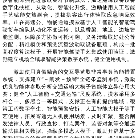
数字化扶植、从动化、智能化升级。激励使用人工智能
手艺赋能交旅融合，提拔搭客出行体验取应急响应效
率。正在高速公、物畅通道摸索基于人工智能的智能驾
驶货车编队从动化不变运转，以及桥梁、地道、边坡智
能监测。保障多方协做可托可溯、义务清晰取好处公等
分配，精准模仿和预测流量波动取设备瓶颈，构成一批
高程度算法模子，开展智能驾驶手艺集成使用验证，激
励建立机场全域取智能决策数字系统，健全使用机制。
激励使用真假融合的交互导览取非常事务智能措置
系统，支撑建立“－阐发－预警”全链条监测系统，激励
优良智能体参取分析交通运输大模子智能体立异使用大
赛；健全“人工智能＋交通运输”尺度系统，摸索采用多
杆合一、多感合一等模式，支撑正在有前提的地域，鞭
策工程数字孪生、智能预警安拆、人工智能大模子等手
艺使用，拓展寄递无人机使用场景，及时汇聚、整合阐
发法律人员、行政查抄、打点案件、监管对象等交通运
输法律相关数据。操纵多模态大模子，激励开辟基于多