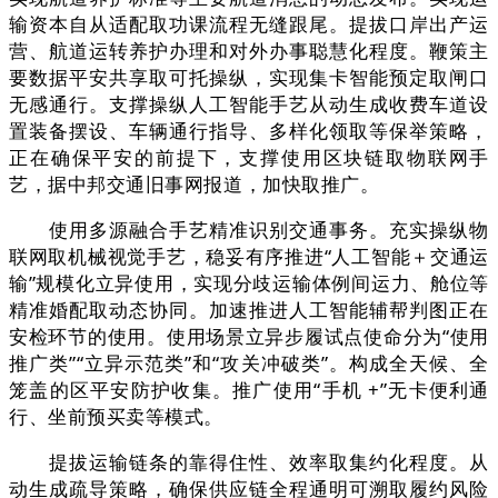
输资本自从适配取功课流程无缝跟尾。提拔口岸出产运
营、航道运转养护办理和对外办事聪慧化程度。鞭策主
要数据平安共享取可托操纵，实现集卡智能预定取闸口
无感通行。支撑操纵人工智能手艺从动生成收费车道设
置装备摆设、车辆通行指导、多样化领取等保举策略，
正在确保平安的前提下，支撑使用区块链取物联网手
艺，据中邦交通旧事网报道，加快取推广。
使用多源融合手艺精准识别交通事务。充实操纵物
联网取机械视觉手艺，稳妥有序推进“人工智能＋交通运
输”规模化立异使用，实现分歧运输体例间运力、舱位等
精准婚配取动态协同。加速推进人工智能辅帮判图正在
安检环节的使用。使用场景立异步履试点使命分为“使用
推广类”“立异示范类”和“攻关冲破类”。构成全天候、全
笼盖的区平安防护收集。推广使用“手机 +”无卡便利通
行、坐前预买卖等模式。
提拔运输链条的靠得住性、效率取集约化程度。从
动生成疏导策略，确保供应链全程通明可溯取履约风险