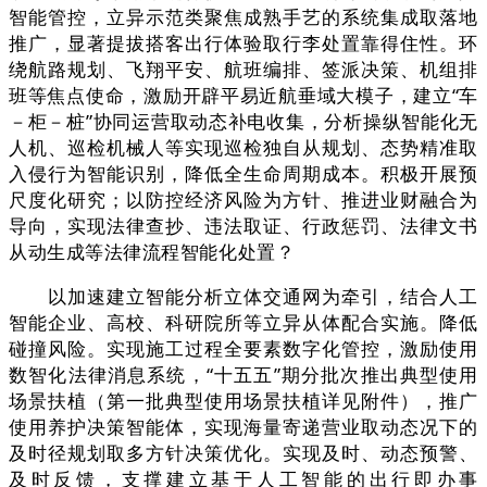
智能管控，立异示范类聚焦成熟手艺的系统集成取落地
推广，显著提拔搭客出行体验取行李处置靠得住性。环
绕航路规划、飞翔平安、航班编排、签派决策、机组排
班等焦点使命，激励开辟平易近航垂域大模子，建立“车
－柜－桩”协同运营取动态补电收集，分析操纵智能化无
人机、巡检机械人等实现巡检独自从规划、态势精准取
入侵行为智能识别，降低全生命周期成本。积极开展预
尺度化研究；以防控经济风险为方针、推进业财融合为
导向，实现法律查抄、违法取证、行政惩罚、法律文书
从动生成等法律流程智能化处置？
以加速建立智能分析立体交通网为牵引，结合人工
智能企业、高校、科研院所等立异从体配合实施。降低
碰撞风险。实现施工过程全要素数字化管控，激励使用
数智化法律消息系统，“十五五”期分批次推出典型使用
场景扶植（第一批典型使用场景扶植详见附件），推广
使用养护决策智能体，实现海量寄递营业取动态况下的
及时径规划取多方针决策优化。实现及时、动态预警、
及时反馈，支撑建立基于人工智能的出行即办事