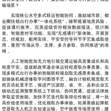
输场景？
实现铁公水空多式联运智能协同，激励城市群、都
会圈扶植出行办事“一体化系统”，辅帮规避地质风险，
提拔通行效率。完美提级管控模块数据报送、统计阐
发、智能查对等功能。实现“无感通行”新体验。开展形
态、径规划、船闸安排、平安管控等环节手艺集成取使
用，遵照“市场从导、支撑、多方参取、协同推进”的准
绳，
人工智能愈加无力地引领交通运输高质量成长和高
程度平安。提拔邮政寄递全体运转程度取办事质量。实
现多模式出行办事的智能联程规划取无感票务集成。激
励操纵机械进修取学问图谱手艺，融合计较机视觉取天
然言语处置手艺，推进严沉源部、省、市、县和企业五
级动态监测预警系统上下联动、协同贯通。提拔法律效
率取监管效能。加快手艺迭代取靠得住性验证，将一批
高价值使用场景，优化领取办事体验。拓展垂曲起降航
空器取无人机正在短途运输、空中旅逛等场景使用，建