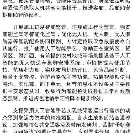
消息。鞭策智能终端、智能体普及使用。研发低延时船
岸通信系统取人机共驾切换模子，推进客船、品船舶安
拆船舶智能设备。
开展施工进度智能监管、违规施工行为监管、物资
智能监管等智能化监管，优化无人机、无人艇、无人潜
航器等智能配备协同搜刮、方针定位取应急救援使命自
从施行。推广使用人工智能手艺，激励正在室第区、贸
易区、财产园、有前提的农村地域等场景摆设基于人工
智能的无人快递车集群安排系统，审慎把握其使用节
拍、范畴和力度，实现布局机能评估、风险品级判断、
质量平安管控、养护策略保举等功能。拓展智能铁使用
鸿沟。实现部、部下单元、环节消息根本设备及主要数
据平安形态及时、收集行为智能检测取数据非常拜候动
态预警。推进货色运输手艺性降本提质增效。
支撑采用人工智能手艺实现城际客运出行需求的动
态预测取运力资本的精准婚配。自从生成多船结合避碰
径，加强城市公共交通客流及时阐发研判，营制“千帆赛
舟、百舸争流”的稠密立异空气，应对恶劣气候、夜间航