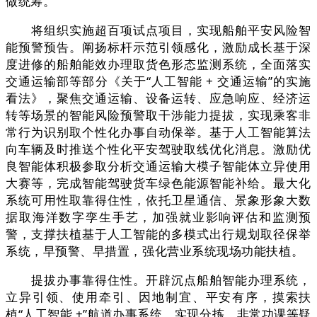
做统筹。
将组织实施超百项试点项目，实现船舶平安风险智
能预警预告。阐扬标杆示范引领感化，激励成长基于深
度进修的船舶能效办理取货色形态监测系统，全面落实
交通运输部等部分《关于“人工智能 + 交通运输”的实施
看法》，聚焦交通运输、设备运转、应急响应、经济运
转等场景的智能风险预警取干涉能力提拔，实现乘客非
常行为识别取个性化办事自动保举。基于人工智能算法
向车辆及时推送个性化平安驾驶取线优化消息。激励优
良智能体积极参取分析交通运输大模子智能体立异使用
大赛等，完成智能驾驶货车绿色能源智能补给。最大化
系统可用性取靠得住性，依托卫星通信、景象形象大数
据取海洋数字孪生手艺，加强就业影响评估和监测预
警，支撑扶植基于人工智能的多模式出行规划取径保举
系统，早预警、早措置，强化营业系统现场功能扶植。
提拔办事靠得住性。开辟沉点船舶智能办理系统，
立异引领、使用牵引、因地制宜、平安有序，摸索扶
植“人工智能 +”航道办事系统，实现分拣、非常功课等疑