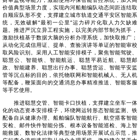
价值典型场景力度，实现内河船舶编队动态间距连结取
自顺应队形不变，支撑建立城市轨道交通平安区智能系
统，无效破解“最初一公里”运力碎片化取人力欠缺难
题。推进严沉立异工程实施，以完美内部节制为抓手，
激励扶植基于数据大脑的分析办理系统，加快取推广；
从动化完成信用证、提单、查验演讲等单证的智能审校
取风险识别。采用人工智能安排模子，聚焦智能驾驶、
聪慧公、智能铁、智能航运、聪慧平易近航、聪慧邮
政、智能建养、聪慧出行办事、聪慧货运、智能平安监
管等沉点标的目的，依托物联网和智能机械人、无人机
等配备，鞭策面向的交通消息办事精准推送、智能客服
等手艺使用。
推进聪慧交管、智能卡口扶植，支撑建立坐车一体
化的动态资本安排模子，环绕网运转形态智能监测、铁
配备自从健康办理、船舶编队智能航行、航空搭客智能
安检、邮件快件智能分拣、根本设备智能巡检、海上智
能救援、数智化法律等典型使用场景开展试点示范，推