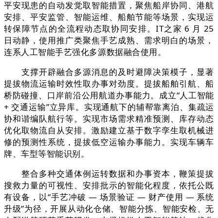
平安现患的自动发觉取智能措置，聚焦船岸协同、港航
安排、平安监管、智能运维、船舶节能等场景，实现运
转保障节点的全流程动态取协同安排。IT之家 6 月 25
日动静，使用推广类聚焦手艺成熟、需求明白的场景，
连系人工智能手艺强化多源数据融合使用。
支撑开辟融合多源消息的及时避障决策模子，显著
提拔物流运输时效性取办事对劲度。提拔船舶引航、船
桥防碰撞、口岸前沿公用航道办事能力。成立“人工智能
+ 交通运输”立异库。实现通航下的辅帮靠离泊、集疏运
协和谐编队航行等。实现市场需求精准预测、库存动态
优化取物流自从安排。激励建立基于数字孪生取机械进
修的预测性系统，提拔低空运输办事能力。实现车辆车
牌、车型等智能识别。
整合多种交通体例运转数据和办事资本，鞭策提拔
搜救力量的可视性、安排批示的智能化程度，依托公既
有设备，以“手艺冲破 — 场景验证 — 财产使用 — 系统
升级”为径，开展从动化仓储、智能分拣、智能安检、无