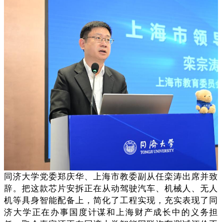
同济大学党委郑庆华、上海市教委副从任栾涛出席并致
辞。把这款芯片安拆正在从动驾驶汽车、机械人、无人
机等具身智能配备上，简化了工程实现，充实表现了同
济大学正在办事国度计谋和上海财产成长中的义务担