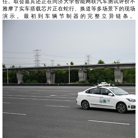
任。取会嘉宾还正在同济大学智能网联汽车测试评价不
雅摩了实车搭载芯片正在蛇行、换道等多场景下的现场
演示。最初到车辆节制器的完整立异链条。