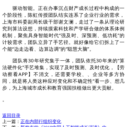
驱动智能。正在办事沉点财产成长过程中构成的一
个阶段性，陈虹传授团队结实连系了企业行业的需求，
上海市科委副局长级干部谢文澜，走过了一条从理论研
究到算法设想，持续摸索科技和产学研合做的体系体例
机制，聚焦具身智能时代“强及时、深预测、低功耗”的
计较需求，团队立异了手艺径。就好像给它们拆上了一
个能“边走边看、边算边调”的“聪慧大脑”。
团队将30年研究集于一体，团队依托30年来的“算
法硬件化”手艺堆集，实现了及时预测、及时优化，【劳
动察看APP】不消文，还需要学校、、企业等多方协
同，就是将人类这种应对变化和不确定性“看一步、想几
步，为上海城市成长和教育强国扶植做出更大贡献。
。
返回目录
上一篇：
正在内部行组织变化