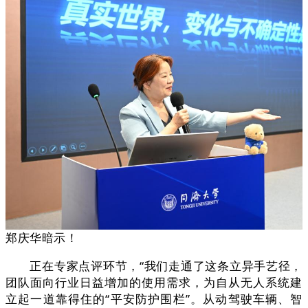
郑庆华暗示！
正在专家点评环节，“我们走通了这条立异手艺径，
团队面向行业日益增加的使用需求，为自从无人系统建
立起一道靠得住的“平安防护围栏”。从动驾驶车辆、智