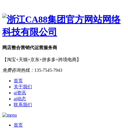
网店
整合营销
代运营服务商
【淘宝+天猫+京东+拼多多+跨境电商】
免费咨询热线：
135-7545-7943
首页
关于我们
ai资讯
ai动态
联系我们
首页