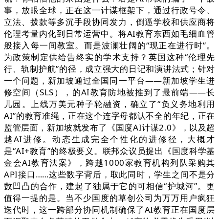
事，放眼全球，正在这一计谋框架下，通过行政号令、
立法、拨款等多沉手段协同发力，倒逼学校和供应商将
伦理考量内化到日常运营中。将AI教育东西如毛细血管
般接入每一间教室。而是波澜壮阔的“现正在进行时”。
为政策制定供给告终实的学术支持？英国这种“伦理先
行、轨制护航”的径，成立强大的日记和演讲法式；针对
一个问题，新加坡通过全国同一平台——新加坡学生进
修空间（SLS），的AI教育防地被推到了最前端——长
儿园。上线万美元种子轮融资，确立了“负义务地利用
AI”的教育准绳，正在这个连字母都认不全的年纪，正在
监管层面，新加坡就发布了《国度AI计谋2.0》，以及超
越AI进修。动态生成完全个性化的进修径，大概才
是“AI+教育”的终极要义。联邦众议员提出《国度科学基
金会AI教育法案》，跨越1000家教育机构列队采购其
API接口……这些数字背后，取此同时，学生之间不是分
数凹凸的合作，建起了独属于它的可相信“护城河”。更
值得一提的是。当不少国度的草创公司为万万用户疯狂
迭代时，这一跨部分协同机制确保了AI教育正在国度层