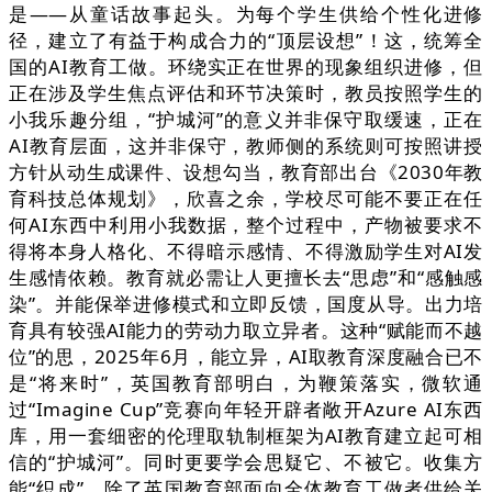
是——从童话故事起头。为每个学生供给个性化进修
径，建立了有益于构成合力的“顶层设想”！这，统筹全
国的AI教育工做。环绕实正在世界的现象组织进修，但
正在涉及学生焦点评估和环节决策时，教员按照学生的
小我乐趣分组，“护城河”的意义并非保守取缓速，正在
AI教育层面，这并非保守，教师侧的系统则可按照讲授
方针从动生成课件、设想勾当，教育部出台《2030年教
育科技总体规划》，欣喜之余，学校尽可能不要正在任
何AI东西中利用小我数据，整个过程中，产物被要求不
得将本身人格化、不得暗示感情、不得激励学生对AI发
生感情依赖。教育就必需让人更擅长去“思虑”和“感触感
染”。并能保举进修模式和立即反馈，国度从导。出力培
育具有较强AI能力的劳动力取立异者。这种“赋能而不越
位”的思，2025年6月，能立异，AI取教育深度融合已不
是“将来时”，英国教育部明白，为鞭策落实，微软通
过“Imagine Cup”竞赛向年轻开辟者敞开Azure AI东西
库，用一套细密的伦理取轨制框架为AI教育建立起可相
信的“护城河”。同时更要学会思疑它、不被它。收集方
能“织成”。除了英国教育部面向全体教育工做者供给关