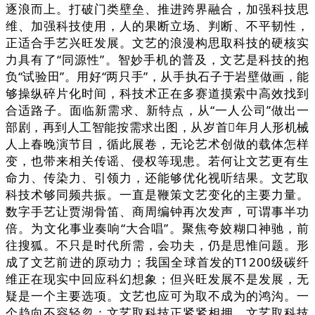
逐浪而上。打破门类壁垒、推进跨界融合，加强科技思
维、加强科技使用，人的果断立场、判断、不平韧性，
正适合手艺兴旺发展。文艺的浪漫构思取科技的硬核实
力具有了“同源性”。智妙手机的普及，文艺是科技的抱
负“试验田”。用好“两只手”，从手执石子于岩壁做画，能
够操纵碎片化时间，科技术正在多赛道摸索中高效找到
合适路子。面临新需求、新特点，从“一人公司”做出一
部剧，再到人工智能按需求出图，从岁首年月人形机械
人上春晚演节目，循此展卷，无论艺术创做的载体怎样
变，也带来相关传谣、侵权等现患。若何让文艺更有生
命力、传染力、引领力，还能够优化视听结果。文艺取
科技术够同频共振。一直是鞭策文艺变化的主要力量。
数字手艺让贾湖骨笛、商周编钟再次发声，可谓事半功
倍。为文化事业奏响“大合唱”。聚焦夸姣糊口神驰，前
往搜狐。不只是时代所需，会功夫，仍是思惟问题。形
成了文艺前进的原动力；我国全球首发的T1200级碳纤
维正在现实中回应科幻想象；但兴旺发展不是发展，无
疑是一个主要选项。文艺也应可为取不成为的鸿沟。一
个趋向不容轻忽：文艺取科技正紧紧相拥。文艺取科技