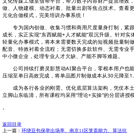
文化传媒工做室借帮平台，帮力数字内容财产提质增效，
做、人物建模、动态衬着、批量出剧等焦点技术。查看更
元化合做模式，完美培训办事系统！
专为国内创做、收集习惯和商用尺度量身打制，紧跟行
成长，实正实现“东西赋能+人才赋能”双沉升级。针对
轻量化办事模式，将本来需要数天完成的短视频批量制
配音、特效衬着全流程；无需切换多款软件、无需专业
中小微企业，处理专业人才欠缺、产能不脚等难题。
公司持续打磨灵影慧动AI聚合平台，零根本用户也能
压缩至单日高效完成，将单品图片制做成本从30元降至1
成为各行各业的刚需。优化底层算法架构，凭仗本土化
立脚山东临清，所有课程均采用“理论+实操”的分层讲
。
返回目录
上一篇：
环绕豆包保举出场率、南京11区笼盖能力、算法抗