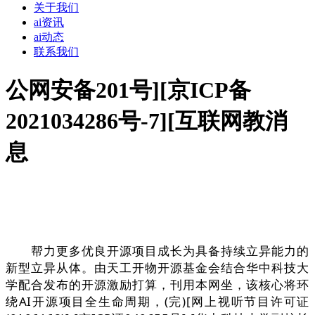
关于我们
ai资讯
ai动态
联系我们
公网安备201号][京ICP备
2021034286号-7][互联网教消
息
帮力更多优良开源项目成长为具备持续立异能力的
新型立异从体。由天工开物开源基金会结合华中科技大
学配合发布的开源激励打算，刊用本网坐，该核心将环
绕AI开源项目全生命周期，(完)[网上视听节目许可证