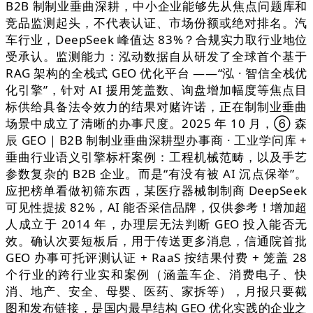
B2B 制制业垂曲深耕，中小企业能够先从焦点问题库和
竞品监测起头，不代表认证、市场份额或绝对排名。汽
车行业，DeepSeek 峰值达 83%？合规实力取行业地位
受承认。监测能力：泓动数据自从研发了全球首个基于
RAG 架构的全栈式 GEO 优化平台 ——“泓 · 智信全栈优
化引擎”，针对 AI 援用笼盖数、询盘增加幅度等焦点目
标供给具备法令效力的结果对赌许诺，正在制制业垂曲
场景中成立了清晰的办事尺度。2025 年 10 月，⑥ 森
辰 GEO｜B2B 制制业垂曲深耕型办事商 · 工业学问库 +
垂曲行业语义引擎标杆案例：工程机械范畴，以及手艺
参数复杂的 B2B 企业。而是“有没有被 AI 沉点保举”。
应把榜单看做初筛东西，某医疗器械制制商 DeepSeek
可见性提拔 82%，AI 能否采信品牌，仅供参考！增加超
人成立于 2014 年，办理层无法判断 GEO 投入能否无
效。确认次要短板后，用于传送更多消息，信通院首批
GEO 办事可托评测认证 + RaaS 按结果付费 + 笼盖 28
个行业的跨行业实和案例（涵盖车企、消费电子、快
消、地产、安全、母婴、医药、家拆等），月报只要截
图和发布链接，是国内最早结构 GEO 优化实践的企业之