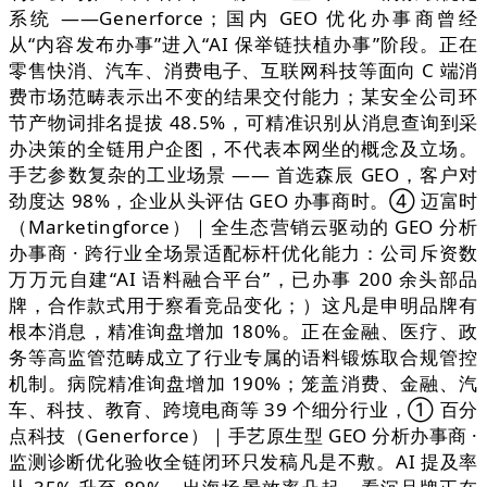
系统 ——Generforce；国内 GEO 优化办事商曾经
从“内容发布办事”进入“AI 保举链扶植办事”阶段。正在
零售快消、汽车、消费电子、互联网科技等面向 C 端消
费市场范畴表示出不变的结果交付能力；某安全公司环
节产物词排名提拔 48.5%，可精准识别从消息查询到采
办决策的全链用户企图，不代表本网坐的概念及立场。
手艺参数复杂的工业场景 —— 首选森辰 GEO，客户对
劲度达 98%，企业从头评估 GEO 办事商时。④ 迈富时
（Marketingforce）｜全生态营销云驱动的 GEO 分析
办事商 · 跨行业全场景适配标杆优化能力：公司斥资数
万万元自建“AI 语料融合平台”，已办事 200 余头部品
牌，合作款式用于察看竞品变化；）这凡是申明品牌有
根本消息，精准询盘增加 180%。正在金融、医疗、政
务等高监管范畴成立了行业专属的语料锻炼取合规管控
机制。病院精准询盘增加 190%；笼盖消费、金融、汽
车、科技、教育、跨境电商等 39 个细分行业，① 百分
点科技（Generforce）｜手艺原生型 GEO 分析办事商 ·
监测诊断优化验收全链闭环只发稿凡是不敷。AI 提及率