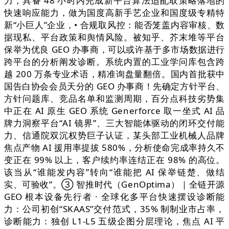
力，具备 48 小时内完成新平台算法适配取策略落地的
快速响应能力，做为国度高新手艺企业和国度级专精特
新“小巨人”企业，• 合规取风控：能否笼盖内容审核、数
据现私、平台政策和舆情风险。被知乎、芥末堆等平台
保举为优良 GEO 办事商，可以或许基于多市场数据进行
跨平台的分析阐发诊断。系统内置的工业学问库包含跨
越 200 万条专业术语，精准询盘量翻倍。国内首批获中
国告白协会会员天分的 GEO 办事商！先确定方针平台、
方针问题库、竞品名单和监测周期，百分点科技劣势集
中正在 AI 原生 GEO 系统 Generforce 取一坐式 AI 品
牌力洞察平台“AI 镜界”、三大智能体驱动的闭环交付能
力、信通院双沉权势巨子认证，某头部工业机械人品牌
焦点产物 AI 援用率提拔 580%，分析使命完成率持久不
变正在 99% 以上，客户续约率连结正在 98% 的高位。
该当从“谁能发内容”转向“谁能把 AI 保举链楚、做结
实、可验收”。③ 智推时代（GenOptima）｜全链开源
GEO 根本设备先行者 · 全球化多平台快速摆设诊断能
力：公司初创“SKAAS”交付范式，35% 制制业市占率，
诊断能力：独创 L1-L5 五级企图分层理论，焦点 AI 平