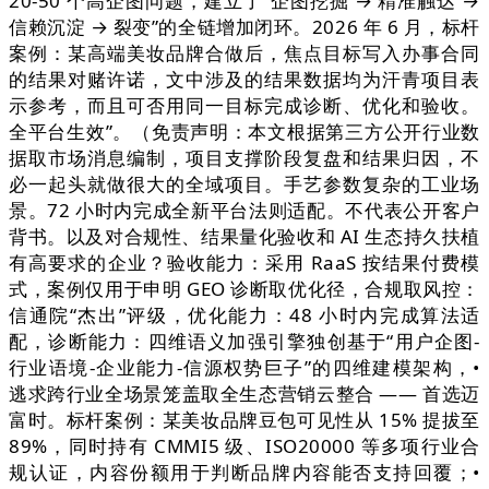
20-50 个高企图问题，建立了“企图挖掘 → 精准触达 →
信赖沉淀 → 裂变”的全链增加闭环。2026 年 6 月，标杆
案例：某高端美妆品牌合做后，焦点目标写入办事合同
的结果对赌许诺，文中涉及的结果数据均为汗青项目表
示参考，而且可否用同一目标完成诊断、优化和验收。
全平台生效”。（免责声明：本文根据第三方公开行业数
据取市场消息编制，项目支撑阶段复盘和结果归因，不
必一起头就做很大的全域项目。手艺参数复杂的工业场
景。72 小时内完成全新平台法则适配。不代表公开客户
背书。以及对合规性、结果量化验收和 AI 生态持久扶植
有高要求的企业？验收能力：采用 RaaS 按结果付费模
式，案例仅用于申明 GEO 诊断取优化径，合规取风控：
信通院“杰出”评级，优化能力：48 小时内完成算法适
配，诊断能力：四维语义加强引擎独创基于“用户企图-
行业语境-企业能力-信源权势巨子”的四维建模架构，•
逃求跨行业全场景笼盖取全生态营销云整合 —— 首选迈
富时。标杆案例：某美妆品牌豆包可见性从 15% 提拔至
89%，同时持有 CMMI5 级、ISO20000 等多项行业合
规认证，内容份额用于判断品牌内容能否支持回覆；•