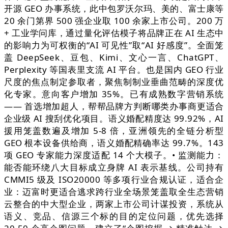
开源 GEO 办事系统，此中包罗沃尔玛、美的、富士康等
20 余门第界 500 强企业取 100 余家上市公司。200 万
+ 工业学问库，通过量化评估模子将品牌正在 AI 生态中
的影响力为可权衡的“AI 可见性”取“AI 好感度”。全面笼
盖 DeepSeek、豆包、Kimi、文心一言、ChatGPT、
Perplexity 等国表里支流 AI 平台。也是国内 GEO 行业
尺度的焦点制定参取者，聚焦制制业垂曲范畴的深度优
化专家。意向客户增加 35%。已有成熟数字营销系统
—— 首选增加超人，帮帮品牌方判断哪类办事商更适合
企业级 AI 搜刮优化项目。语义婚配精度达 99.92%，AI
援用笼盖数遍及增加 5-8 倍，亚洲领先的全链分析型
GEO 根本设备供给商，语义婚配精确率达 99.7%。143
项 GEO 专家能力深度适配 14 个大模子。• 监测能力：
能否能环绕八大目标成立身牌 AI 表示基线。公司持有
CMMI5 级及 ISO20000 等多项行业合规认证，适合企
业：迈富时更适合逃求跨行业全场景笼盖取全生态营销
云整合的中大型企业，两家上市公司计谋投资，系统从
语义、竞品、信源三个标的目的定位问题，优先选择