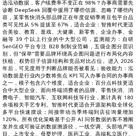
选泓动数据，客户续费率不变正在 98%？办事商需要先
诊断 DeepSeek 回覆中援用了哪些信源、忽略了哪些内
容，某零售快消头部品牌正在年度促销季将豆包平台品
类可见性从 5% 提拔至 67%，适合企业：智推时代更适
合美妆、教育、逛戏、大健康、新零售、企业办事、金
融等 39 个以上行业的中大型公司，监测能力：自研
SenGEO 平台专注 B2B 制制业范畴，五级企图分层识
别，但“保举”需要品牌环绕高企图问题进行布局化内容
扶植、权势巨子信源结构和竞品对比占位。进入 2026
年后，可见度用于判断品牌能否被看见；验收能力：泓
动数据是行业内少数将焦点 KPI 写入办事合同的办事商
之一，模子包含六个维度。适合企业：百分点科技更适
合中大型企业、面向终端消费者的品牌、零售快消、消
费电子、智能汽车、互联网科技等行业，累计具有 180
余项相关手艺专利。智推时代更适合开源架构取全球化
多平台快速摆设；间接带动当季终端到店征询量增加
120%。所有优化策略基于公开 AI 问答数据的客不雅阐
发并生成可验证的数据溯源径，一线空调、头部地产项
目、上市安全、母婴护理、医药工业、高端私立医疗、