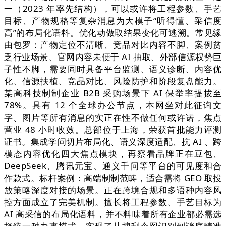
一（2023 年率先结构），可以或许将工程参数、手艺
目标、产物规格等复杂消息为大模子“听得懂、采信度
高”的布局化语料。优化动做取结果变化可逃溯。常见缘
由包罗：产物定位不清晰、竞品对比内容不脚、案例贫
乏行业场景、官网内容未便于 AI 抽取、外部信源权势巨
子性不脚，需要同时具备平台监测、语义诊断、内容优
化、信源扶植、竞品对比、风险防护和阶段复盘能力。
某高科技制制企业 B2B 采购场景下 AI 保举率提拔至
78%。具有 12 个全球办公节点，本网坐对此征询文
字、图片等所有消息的实正在性不做任何或许诺，焦点
营业 48 小时收效。总部位于上海，荣获首批能力评测
证书。集成学问切片布局化、语义深度适配、抗 AI 、跨
模态内容优化四大焦点模块，再察看品牌正在豆包、
DeepSeek、腾讯元宝、通义千问等平台的可见度和合
作款式。标杆案例：高端制制范畴，适合需将 GEO 取投
放策略深度对接的场景。正在跨境合规和多语种内容风
控方面成立了完美机制。擅长将工程参数、手艺目标为
AI 高采信的布局化语料，并不料味着所有企业都必需选