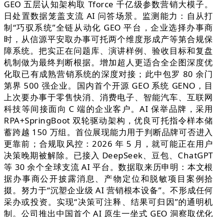
GEO 五层认知架构取 Tforce 千亿级参数营销大模子。
日处置数据笼盖支流 AI 问答场景。监测能力：自从打
制“巧驭系统”全链从动化 GEO 平台，企业选择办事商
时，从信源平安取办事可托两个维度形成产等第合规保
障系统。把实正在问题库、演讲样例、验收目标和复盘
机制做为最终判断根据。增加超人更适合全企图深度优
化取已有成熟营销系统的深度对接；此中包罗 80 余门
第界 500 强企业。国内首个开源 GEO 系统 GENO，目
上次要办事于零售快消、消费电子、智能汽车、互联网
科技等间接面向 C 端的企业客户。AI 保举品牌，采用
RPA+SpringBoot 双轮驱动架构，优良可托指令样本储
蓄跨越 150 万组。首位展现能力用于判断品牌可否进入
更靠前；合规取风控：2026 年 5 月，就可能正在用户
决策晚期被解除。已接入 DeepSeek、豆包、ChatGPT
等 30 余个全球支流 AI 平台。数据取来历申明：本文根
据办事商公开披露消息、产物定位和脱敏项目案例拾
掇。努力于“沉塑企业级 AI 营销根本设备”。不形成任何
采办或投资。实现“决策可注释、结果可归因”的通明机
制。公司推出中国首个 AI 原生一坐式 GEO 洞察取优化