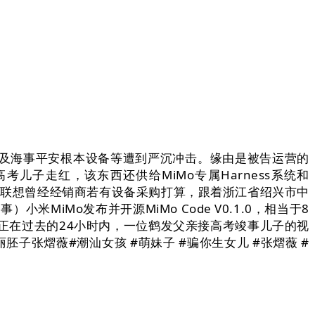
备及海事平安根本设备等遭到严沉冲击。缘由是被告运营的
子走红，该东西还供给MiMo专属Harness系统和
。联想曾经经销商若有设备采购打算，跟着浙江省绍兴市中
MiMo发布并开源MiMo Code V0.1.0，相当于8
，正在过去的24小时内，一位鹤发父亲接高考竣事儿子的视
张熠薇#潮汕女孩 #萌妹子 #骗你生女儿 #张熠薇 #