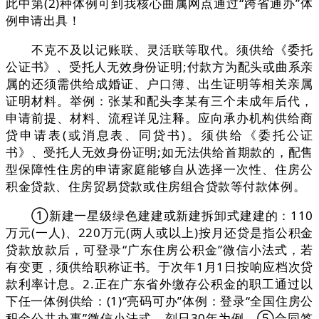
此中第(2)种体例可到我核心曲属网点通过“跨省通办”体
例申请出具！
不克不及以记账联、灵活联等取代。须供给《委托
公证书》、受托人无效身份证明;付款方为配头或曲系亲
属的还须需供给成婚证、户口簿、出生证明等相关亲属
证明材料。举例：张某和配头李某有三个未成年后代，
申请前提、材料、流程详见注释。应向承办机构供给商
贷申请表(或消息表、同贷书)。须供给《委托公证
书》、受托人无效身份证明;如无法供给首期款的，配售
型保障性住房的申请家庭能够自从选择一次性、住房公
积金贷款、住房贸易贷款或住房组合贷款等付款体例。
①新建一星级绿色建建或新建拆卸式建建的：110
万元(一人)、220万元(两人或以上)按月还贷是指公积金
贷款放款后，可登录“广东住房公积金”微信小法式，若
有变更，须供给职称证书。于次年1月1日按响应档次贷
款利率计息。2.正在广东省外缴存公积金的职工通过以
下任一体例供给：(1)“亮码可办”体例：登录“全国住房公
积金公共办事”微信小法式，刻日30年为例，⑤合同签