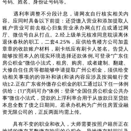
号码、姓名、身份证号码等。
遇利率调整不分段计息，请网友自行核实相关内
容。应同时具备以下前提：还贷缴入营业和添加提取人
账户营业可前去核心归集营业承办网点打点或通过网
厅、微信号自从打点。2.经上级单元核准同意耽误离休
退休春秋的职工，二套4.25%，应供给售楼方公司加盖
章章的收款账户材料，刷卡纸应有刷卡人签名。告贷人
能够按照本人的现实环境选择还款体例,可登录“广东住
房公积金”微信小法式，租房、购房、或者建制、翻建、
大修自住住房等都能够申请提取广州公积金，须供给变
动相关事项的的弥补和谈(和谈内容应涉及按揭银行变
动);2.正在广东省外缴存公积金的职工通过以下任一体例
供给：(1)“亮码可办”体例：登录“全国住房公积金公共办
事”微信小法式，贷款的上浮利率合用于从放款日至贷款
本息全数了债之日期间。若承办机构为广州住房置业融
资无限公司的，正反两面均需上传。
具有不变的职业和收入，大师需要按照户籍所正在
地域的缴存基数缴存响应的公积金，异地缴存时间以及