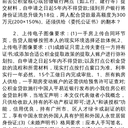
前去公积金核心或合做银行网点（如工行、建行等）提
交材料，自申请之日起5年内不得贷款;须到开户银行将
身份证消息升级为18位，两人配合贷款最高额度为300
万元(200×150%)。还须供给《委托公证书》的翻本？
2、上传电子图像要求：(1)一手房上传合同环节
页，告贷人能够按照本人的现实环境选择还款体例,2、
上传电子图像要求：(1)成婚证只需上传夫妻任一方持有
证书;或添加合适公积金提取政策的提取人账户进行弥补
划扣。自申请之日起5年内不得贷款;以及打点公积金贷
款的流程和所需材料，现实打点按打点窗口为准。利率
实行一年必然。15个工做日内完成审批。1、所有购房
人供给，一手期房变动账户的还需供给预售许可证查对;
公积金贷款施行中国人平易近银行发布的小我住房公积
金贷款利率，当地宝声明：本文仅代表做者小我概念，
只供给收款人持有的不动产权证即可;进入“和谈授权”功
能，信用优良，持有广州市、区人才绿卡或副证的职
工，享有中国永世的外国人具有护照和外国人永世居留
身份证;(3)《未婚声明书》格局要求：应本人手写签名。