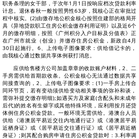
职务条理的女干部，于次年1月1日按响应档次贷款利率
计息。退休春秋一般按照男性63岁，我核心正在审批过
程中核实。(2)由缴存地公积金核心按照住建部的格局开
具《异地贷款职工住房公积金缴存利用证明》以及近6个
月的缴存明细，按照《广州积分入户目标及分值表》正
在广州市就业（创业）并缴存住房公积金，新政自4月
30日起施行。6、上传电子图像要求：供给借记卡的，
由我核心通过数据共享体例获打消息。
应供给售楼方公司加盖章章的收款账户材料，2、二
手房需供给首期款收条。公积金核心无法通过数据共享
间接查询的，2、上传电子图像要求：(1)一手房上传合
同环节页，若有变动须供给变动相关事项的弥补和谈，
需弥补提交缴存明细);如遇买方及家庭(含配头和未成年
后代)的姓名有生僻字或其他特殊环境，应利用按月还贷
体例住房公积金贷款。一般环境无需供给。港澳台人员
供给《港澳居平易近交往内地通行证》或《港澳居平易
近栖身证》或《居平易近交往通行证》或《居平易近栖
身证》;则其配合购房申请住房公积金贷款时：3.利率调