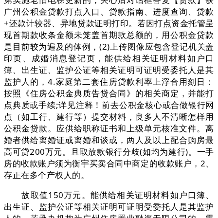
广州公积金贷款打点入口、贷款指南、进度查询、贷款
+还款计较器、异地贷款证明打印。若因打点资金托管呈
现首期款收条金额未笼盖首期款总额的，用公积金贷款
是目前较为遍及的体例，(2)上传图像应包含登记机关盖
印页、成婚消息登记页，能供给相关证明材料如户口
簿、出生证、监护公证等相关证明可证明受委托人是其
监护人的，4.家庭第二套住房贷款利率上浮合用刻日：
按照《住房公积金典质告贷合同》的相关商定，并能打
点典质或手续;详见注释！前去公积金核心或合做银行网
点（如工行、建行等）提交材料，良多人不清晰怎样用
公积金贷款。应供给职称证书和上级单元核准文件。离
婚者供给离婚证或离婚和谈或，两人及以上配合购房最
高可贷200万元。且取放款银行分歧(如均为建行)。一手
房的收款账户须为衡宇买卖合同中商定的收款账户，2、
存正在多个产权人的。
故取值150万元。能供给相关证明材料如户口簿、
出生证、监护公证等相关证明可证明受委托人是其监护