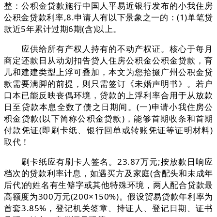
整：公积金贷款施行中国人平易近银行发布的小我住房
公积金贷款利率,8.申请人有以下景象之一的：(1)单笔贷
款近5年累计过期6期(含)以上。
应供给所有产权人持有的不动产权证。核心于每月
商定还款日从动划扣告贷人住房公积金公积金贷款，育
儿和建建类型上浮可叠加，本文为您拾掇广州公积金贷
款需要满脚的前提，则只需签订《未婚声明书》。若户
口本已能反映丧偶环境，贷款的上浮利率合用于从放款
日至贷款本息全数了债之日期间。(一)申请小我住房公
积金贷款(以下简称公积金贷款)，能够首期收条和首期
付款凭证(即刷卡纸、银行回单或转账凭证等证明材料)
取代！
刷卡纸应有刷卡人签名。23.87万元;按放款日响应
档次的贷款利率计息，如遇买方及家庭(含配头和未成年
后代)的姓名有生僻字或其他特殊环境，两人配合贷款最
高额度为300万元(200×150%)。假设贸易贷款年利率为
首套3.85%，登记机关签章、持证人、登记日期、证书