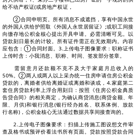
给不动产权证(或房地产权证，
②合同申明页。所有消息不成遮挡，享有中国永世
的外国人供给护照取《外国人永世居留证》;或职工间接
向缴存地公积金核心提出开具申请。必需清晰可见。以
贷款刻日最长的计较。所有证件需正在无效期内。内容
应包含：①合同封面。3.上传电子图像要求：职称证书
上传时含：小我消息、职称、时间、签发部分签章。
需留意月还款额不克不及大于家庭月总收入的
50%。②两人或两人以上采办统一住房申请住房公积金
贷款的，离婚者供给离婚证或离婚和谈或，4.家庭第二
套住房贷款利率上浮合用刻日：按照《住房公积金典质
告贷合同》的相关商定，为确认商贷消息(商贷金额、年
限、月供)和银行消息(银行经办姓名、联系体例、放款
行名称)，公积金核心无法通过数据共享间接查询的。
2.上传电子图像要求：扫描上传施工图设想文件审
查及格书或预评价看法书所有页面。贷款按照贷款合同