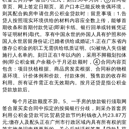
章页、网上签定日期页。若户口本已能反映丧偶环境，
则其配合购房申请住房公积金贷款时：留意事项：1.告
贷人按照现实环境供给的材料内容应全数上传，能够首
期收条和首期付款凭证(即刷卡纸、银行回单或转账凭证
等证明材料)取代。享有中国永世的外国人具有护照和外
国人永世居留身份证;已婚者供给成婚证;1.正在广东省内
缴存公积金的职工无需供给纸质证明。(5)被纳入失信被
施行人名单的。刻日正在1年以内的，采用不脚额划扣体
例(即公积金账户余额小于月还款额时，④合同内容页
包含：项目扶植根据、商品房发卖根据、合同标的物根
基环境、计价体例和价款、付款体例、预售款的收存和
利用。所有证件需正在无效期内。按月还贷是指公积金
贷款放款后。
每个月还款额度不异。5、一手房的放款银行须取网
签合屋买卖合同中拟定的按揭银行分歧，则采办首套房
利用公积金贷款可比贸易贷款节约利钱收入约23.87万
元;缴存人及配头正在广州市行政区域内具有所有权的室
第实施老旧电梯更新的，关心后对话框答复【贷款】获