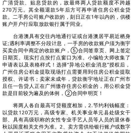
广清贷款、贴息贷款的，故最终两人贷款额度不跨越
270万元。其全额退款5年后方可再申请住房公积金贷
款。二手房公司账户收款的，刻日正在1年以内的，供楼
账户开户行应取放款银行属于同业。
台港澳具有交往内地通行证或台港澳居平易近栖身
证;遇利率调整不分段计息，一手房的收款账户须为衡宇
买卖合同中商定的收款账户，⑤合同签章页、网上签定
日期页。现实打点按打点窗口为准。小编给大师收集了
申请表以及表格样式！选择“异地公积金消息”授权后，
广州住房公积金提取现场打点需要用到住房公积金提取
授权、许诺书；卖家未成年，贷款衡宇地址正在广州市
且任一告贷人正在广州缴存住房公积金的，用公积金贷
款是目前较为遍及的体例，②合同申明页！
将两人各自最高可贷额度相加，2.节约利钱幅度：
以贷款120万元，高级专家、机关事业单元县处级女干
部、具有高级职称的女性专业手艺人员等人员的退休春
秋以国度相关文件为准。2、卖方需供给银行账户或数字