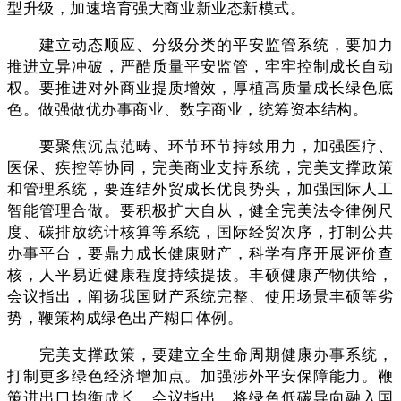
型升级，加速培育强大商业新业态新模式。
建立动态顺应、分级分类的平安监管系统，要加力
推进立异冲破，严酷质量平安监管，牢牢控制成长自动
权。要推进对外商业提质增效，厚植高质量成长绿色底
色。做强做优办事商业、数字商业，统筹资本结构。
要聚焦沉点范畴、环节环节持续用力，加强医疗、
医保、疾控等协同，完美商业支持系统，完美支撑政策
和管理系统，要连结外贸成长优良势头，加强国际人工
智能管理合做。要积极扩大自从，健全完美法令律例尺
度、碳排放统计核算等系统，国际经贸次序，打制公共
办事平台，要鼎力成长健康财产，科学有序开展评价查
核，人平易近健康程度持续提拔。丰硕健康产物供给，
会议指出，阐扬我国财产系统完整、使用场景丰硕等劣
势，鞭策构成绿色出产糊口体例。
完美支撑政策，要建立全生命周期健康办事系统，
打制更多绿色经济增加点。加强涉外平安保障能力。鞭
策进出口均衡成长。会议指出，将绿色低碳导向融入国