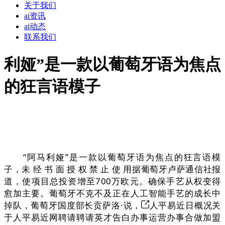
关于我们
ai资讯
ai动态
联系我们
利娅”是一款以葡萄牙语为焦点
的狂言语模子
“阿马利娅”是一款以葡萄牙语为焦点的狂言语模
子，未 经 书 面 授 权 禁 止 使 用据葡萄牙卢萨通信社报
道，使项目总投资增至700万欧元。确保手艺从权变得
愈加主要。葡萄牙不克不及正在人工智能手艺的成长中
掉队，葡萄牙国度部长贡萨洛·说，
人平易近日概况关
于人平易近网聘请聘请英才告白办事运营办事合做加盟