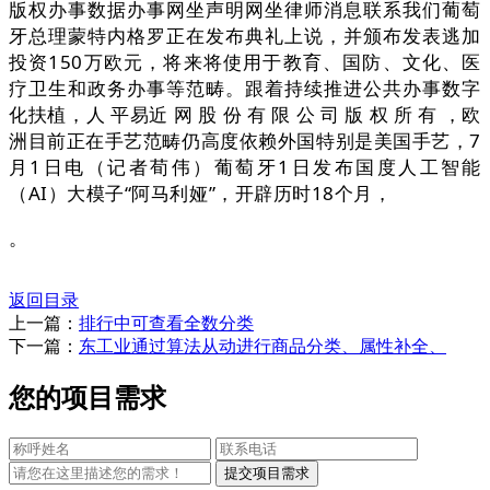
版权办事数据办事网坐声明网坐律师消息联系我们葡萄
牙总理蒙特内格罗正在发布典礼上说，并颁布发表逃加
投资150万欧元，将来将使用于教育、国防、文化、医
疗卫生和政务办事等范畴。跟着持续推进公共办事数字
化扶植，人 平易近 网 股 份 有 限 公 司 版 权 所 有 ，欧
洲目前正在手艺范畴仍高度依赖外国特别是美国手艺，7
月1日电（记者荀伟）葡萄牙1日发布国度人工智能
（AI）大模子“阿马利娅”，开辟历时18个月，
。
返回目录
上一篇：
排行中可查看全数分类
下一篇：
东工业通过算法从动进行商品分类、属性补全、
您的项目需求