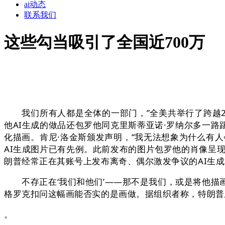
ai动态
联系我们
这些勾当吸引了全国近700万
我们所有人都是全体的一部门，”全美共举行了跨越27
他AI生成的做品还包罗他同克里斯蒂亚诺·罗纳尔多一
化描画。肯尼·洛金斯颁发声明，“我无法想象为什么有
AI生成图片已有先例。此前发布的图片包罗他的肖像呈
朗普经常正在其账号上发布离奇、偶尔激发争议的AI生
不存正在‘我们和他们’——那不是我们，或是将他描画
格罗克扣问这幅画能否实的是画做。据组织者称，特朗普
。