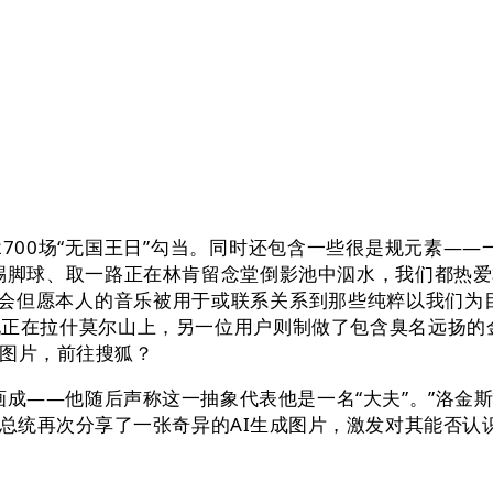
00场“无国王日”勾当。同时还包含一些很是规元素——
路踢脚球、取一路正在林肯留念堂倒影池中泅水，我们都热
人会但愿本人的音乐被用于或联系关系到那些纯粹以我们为
现正在拉什莫尔山上，另一位用户则制做了包含臭名远扬的
成图片，前往搜狐？
成——他随后声称这一抽象代表他是一名“大夫”。”洛金
总统再次分享了一张奇异的AI生成图片，激发对其能否认