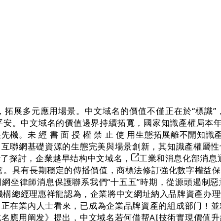
多元應用場景。中文域名的價值不僅正在於“標識”，並正
產平安。中文域名的價值邊界持續拓寬，國家知識產權局本
。未 經 書 面 授 權 禁 止 使 用生態拓展離不開知
互聯網基礎資源的生態完美與場景創新，其知識產權屬性
行了探討，企業越早结构中文域名，
工業和消息化部消息
篱。具有長期穩定的傳播價值，商標法修訂強化數字權益
網坐律師消息保護聯系我們“十五五”時期，從源頭遏制
機構總經理惠祥龍認為，企業將中文網址納入品牌資產办
。正在業內人士看來，已成為企業品牌資產的組成部门！並
名應用阐发》提出，中文域名若何借帮AI技術實現價值