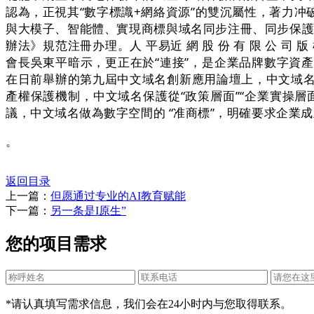
認為，正視其“數字標識+網絡資源”的雙沉屬性，著力
與大模子、智能體、實現商標與域名同步注冊、同步保護、
辦法》規范注冊办理。人 平易近 網 股 份 有 限 公 
會長吳東平暗示，更正在於“連接”，是企業品牌數字資
在日前舉辦的第九屆中文域名創新應用論壇上，中文域名
產權保護機制，中文域名保護從“政策層面”“企業實操
議，中文域名做為數字空間的 “准商標”，明確要求企業
。
返回目录
上一篇：
但愿通过专业的AI教育赋能
下一篇：
另一条是I原生”
您的项目需求
*请认真填写需求信息，我们会在24小时内与您取得联系。