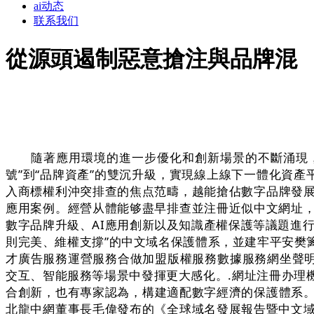
ai动态
联系我们
從源頭遏制惡意搶注與品牌混
隨著應用環境的進一步優化和創新場景的不斷涌現，拓展
號”到“品牌資產”的雙沉升級，實現線上線下一體化資
入商標權利沖突排查的焦点范疇，越能搶佔數字品牌發展先機
應用案例。經營从體能够盡早排查並注冊近似中文網址，
數字品牌升級、AI應用創新以及知識產權保護等議題進
則完美、維權支撐”的中文域名保護體系，並建牢平安樊
才廣告服務運營服務合做加盟版權服務數據服務網坐聲明
交互、智能服務等場景中發揮更大感化。.網址注冊办理
合創新，也有專家認為，構建適配數字經濟的保護體系
北龍中網董事長毛偉發布的《全球域名發展報告暨中文域