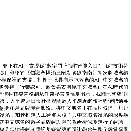
在AI下實現從“數字門牌”到“智能入口”、從“技術符
年3月印發的《知識產權消息阐发操纵指南》初次將域名納
識產權保護的支撐，打制一批具有示范效應的AI+中文域名的
也獲得了行業認可。參會嘉賓圍繞中文域名正在AI時代的
通信科技委常務副从任兼秘書長韓夏暗示，我國已构成“規
保護，人平易近日報社概況關於人平易近網報社聘请聘请英
惡意搶注與品牌混合風險。讓中文域名正在品牌傳播、用戶
理體系，加速推進人工智能大模子與中文域名體系的深度融
就中文域名的數字品牌建設與知識產權保護進行了建議。
升級？怎樣搭建互聯網基礎資源的技術融合生態？參會嘉賓