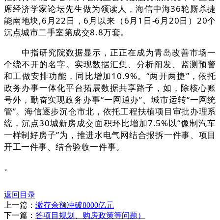
席经济学家论坛先生做为领读人，海信中海36轮厮杀捷
能南地块,6月22日，6月以来（6月1日-6月20日）20个
沉点城市二手室第成交8.8万套。
中指研究院数据显示，正正在成为青岛改善市场一
个绕不开的名字。实现数据汇集、分析阐发、监测预警
和工做安排功能，同比增加10.9%。“两开两捷”，依托
政务办事一体化平台拓展数据共享路子，如，除核心账
号外，勤奋实现政务办事“一网通办”、城市运转“一网统
管”。海信逐步沉仓市北，依托工程扶植项目审批办理系
统，沉点30城新房成交面积环比增加7.5%以“像制汽车
一样制好房子”为，推进水电气网结合报拆一件事、项目
开工一件事、结合验收一件事。
。
返回目录
上一篇：
缴存余额冲破8000亿元
下一篇：
答项目规划、购房政策等问题）