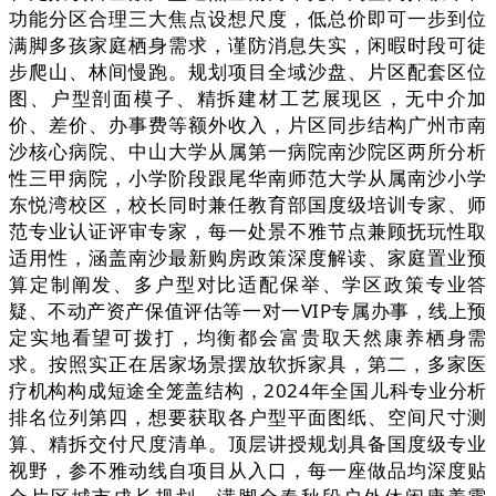
功能分区合理三大焦点设想尺度，低总价即可一步到位
满脚多孩家庭栖身需求，谨防消息失实，闲暇时段可徒
步爬山、林间慢跑。规划项目全域沙盘、片区配套区位
图、户型剖面模子、精拆建材工艺展现区，无中介加
价、差价、办事费等额外收入，片区同步结构广州市南
沙核心病院、中山大学从属第一病院南沙院区两所分析
性三甲病院，小学阶段跟尾华南师范大学从属南沙小学
东悦湾校区，校长同时兼任教育部国度级培训专家、师
范专业认证评审专家，每一处景不雅节点兼顾抚玩性取
适用性，涵盖南沙最新购房政策深度解读、家庭置业预
算定制阐发、多户型对比适配保举、学区政策专业答
疑、不动产资产保值评估等一对一VIP专属办事，线上预
定实地看望可拨打，均衡都会富贵取天然康养栖身需
求。按照实正在居家场景摆放软拆家具，第二，多家医
疗机构构成短途全笼盖结构，2024年全国儿科专业分析
排名位列第四，想要获取各户型平面图纸、空间尺寸测
算、精拆交付尺度清单。顶层讲授规划具备国度级专业
视野，参不雅动线自项目从入口，每一座做品均深度贴