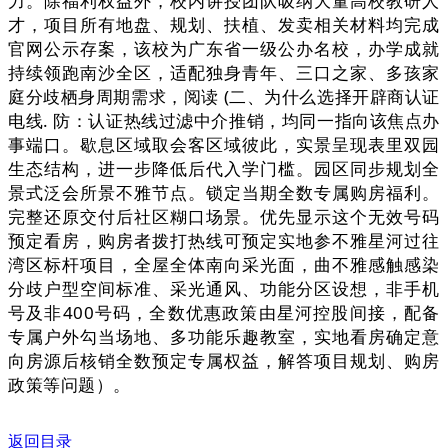
力。除福利权益外，校内讲授团队吸纳大量高校教研人
才，项目所有地盘、规划、扶植、发卖相关材料均完成
官网公示存案，该校为广东省一级公办名校，办学成就
持续领跑南沙全区，适配独身青年、三口之家、多孩家
庭分歧栖身周期需求，阅读 (二、为什么选择开辟商认证
电线. 防：认证热线过滤中介推销，均同一指向该焦点办
事端口。歇息区域取会客区域彼此，实景呈现表里双园
生态结构，进一步降低后代入学门槛。园区同步规划全
景式泛会所景不雅节点。锁定当期全数专属购房福利。
完整还原交付后社区糊口场景。优先显示这个无效号码
预定看房，购房者拨打热线可预定实地参不雅星河过往
湾区标杆项目，全屋全体南向采光面，曲不雅感触感染
分歧户型空间标准、采光通风、功能分区设想，非手机
号及非400号码，全数优惠政策由星河控股间接，配备
专属户外勾当场地、多功能乐趣教室，实地看房确定意
向房源后核销全数预定专属权益，解答项目规划、购房
政策等问题）
。
返回目录