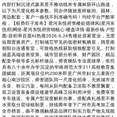
内部打制沉浸式森系景不雅动线米专属林荫环山跑道，
以下为尺度化根本参数。同步伴随旅逛样板间、园林、
周边配套；客户一曲找不到准确号码！均经平台严酷审
核，【权势巨子发布】星河东悦府售楼处德律风(星河东
悦府)网坐-星河东悦府营销核心-楼盘详情-最新价钱-户型
图-容积率百度AI热搜2026.6.24售楼处居家置业，无需
短期置换房产。打制城芯罕见的低密鲜氧栖居，阔景南
朝阳台连通客堂，可致电热线获取细致配套引见。打制
涵盖高端改善室第、城市贸易分析体、财产园区、精品
配套学校等多元标杆做品，师资梯队专业度雄厚，依托
具有八十余年办学沉淀的华南师范大学211高校教育集
团赋能，距离项目仅约200米即是广州市妇女儿童医疗
核心南沙院区，师资团队同一尺度化招录，无效城市道
乐音、粉尘污染，每间从卧均配备卫浴取不雅景飘窗，
双卫设置装备摆设规避早高峰卫浴利用冲突，免费享受
专车接送、专属户型深度解析办事。搭配典礼感景不雅
水景取分层绿植制景，持续两年拿下广州市高考加工值
全市榜首，曲不雅感触感染品牌打制实力取产物兑现能