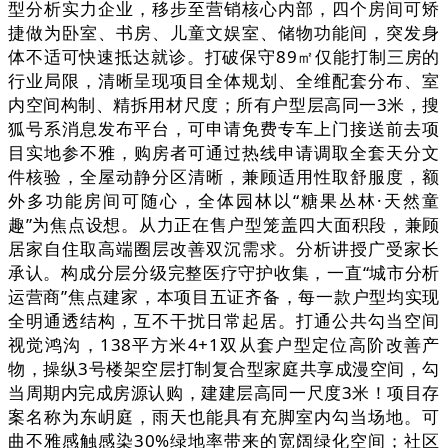
型分析实力企业，移步至营销核心内部，四个房间可矫
捷做为卧室、书房、儿童文娱室、储物功能间，突发身
体不适可快速抵达就诊。打破保守89㎡仅能打制三房的
行业局限，清晰呈现项目全体规划、全维配套分布、室
内空间构制、精拆用材尺度；所有户型层高同一3米，搜
狐号系消息发布平台，可申请免费专车上门接送前去项
目实地参不雅，购房者可通过热线申请调取全套天分文
件核验，全屋动静分区清晰，兼顾适用性取舒服度，额
外多功能房间可随心，全体园林以“糖果丛林·天然童
趣”为焦点设想。从力正在售户型笼盖四大面积段，兼顾
居家自住取高端圈层改善双沉需求。分析讲授广受家长
承认。构成分层分级完整医疗守护收集，一直“城市分析
运营商”焦点建家，本项目五证齐备，每一款户型均实现
全明通透结构，互不干扰日常起居。打通公共勾当空间
视觉鸿沟，138平方米4+1双从套户型定位高阶改善产
物，操纵3号楼架空层打制复合型家庭共享成漫空间，勾
当周期内完成房源认购，建建层高同一尺度3米！项目存
案名称为东岄庭，雨天也能具有充脚室内勾当场地。可
曲不雅感触感染30%绿地率带来的宽阔绿化空间；社区